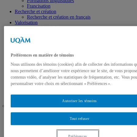
Formations linguistiques
Francisation
Recherche et création
Recherche et création en français
Valorisation
Activités et événements
Balados
Francophonie
Francophonie canadienne
Francophonie internationale
Ressources
Préférences en matière de témoins
Politique relative à la langue française
Nous utilisons des témoins (cookies) afin de collecter des informations q
Guides pratiques et outils
nous permettent d’améliorer votre expérience sur le site, de vous propose
Bibliothèques
À propos
contenus vidéo, d’analyser les statistiques de fréquentation, etc. Vous po
Une université francophone
personnaliser votre choix en sélectionnant « Préférences ».
Le français : une orientation stratégique
Nous joindre
Autoriser les témoins
UQAM
Tout refuser
Le français à l'UQAM
Accueil
Accueil
Préférences